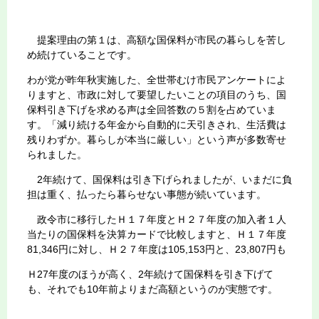
提案理由の第１は、高額な国保料が市民の暮らしを苦し
め続けていることです。
わが党が昨年秋実施した、全世帯むけ市民アンケートによ
りますと、市政に対して要望したいことの項目のうち、国
保料引き下げを求める声は全回答数の５割を占めていま
す。「減り続ける年金から自動的に天引きされ、生活費は
残りわずか。暮らしが本当に厳しい」という声が多数寄せ
られました。
2年続けて、国保料は引き下げられましたが、いまだに負
担は重く、払ったら暮らせない事態が続いています。
政令市に移行したＨ１７年度とＨ２７年度の加入者１人
当たりの国保料を決算カードで比較しますと、Ｈ１７年度
81,346円に対し、Ｈ２７年度は105,153円と、23,807円も
Ｈ27年度のほうが高く、2年続けて国保料を引き下げて
も、それでも10年前よりまだ高額というのが実態です。