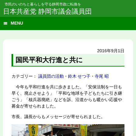
市民のいのちと暮らしを守る静岡市政に転換を
日本共産党 静岡市議会議員団
MENU
2016年9月1日
国民平和大行進と共に
カテゴリー：
議員団の活動
・
鈴木 せつ子
・
寺尾 昭
今年も平和行進を共に歩きました。「安保法制を一日も
早く、廃止させよう」「平和な地球を子どもたちに引き継
ごう」「核兵器廃絶」などを訴、沿道からも暖かい応援や
募金が寄せられました。
市長、議長からもメッセージが寄せられました。