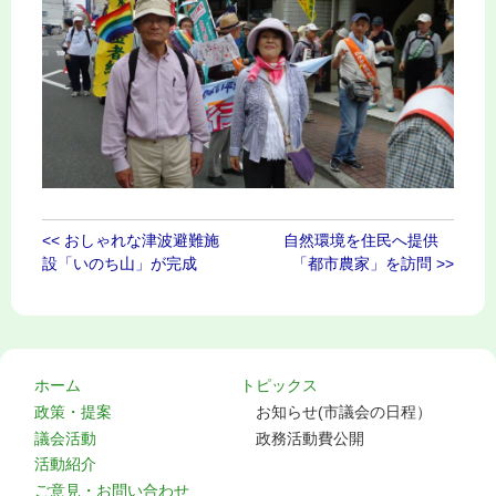
<< おしゃれな津波避難施
自然環境を住民へ提供
設「いのち山」が完成
「都市農家」を訪問 >>
ホーム
トピックス
政策・提案
お知らせ(市議会の日程）
議会活動
政務活動費公開
活動紹介
ご意見・お問い合わせ