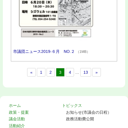
市議団ニュース2019‐６月 NO.２
（1MB）
«
1
2
3
4
…
13
»
ホーム
トピックス
政策・提案
お知らせ(市議会の日程）
議会活動
政務活動費公開
活動紹介